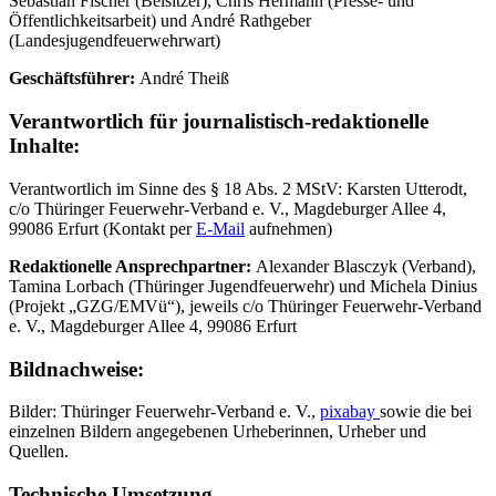
Sebastian Fischer (Beisitzer), Chris Hermann (Presse- und
Öffentlichkeitsarbeit) und André Rathgeber
(Landesjugendfeuerwehrwart)
Geschäftsführer:
André Theiß
Verantwortlich für journalistisch-redaktionelle
Inhalte:
Verantwortlich im Sinne des § 18 Abs. 2 MStV: Karsten Utterodt,
c/o Thüringer Feuerwehr-Verband e. V., Magdeburger Allee 4,
99086 Erfurt (Kontakt per
E-Mail
aufnehmen)
Redaktionelle Ansprechpartner:
Alexander Blasczyk (Verband),
Tamina Lorbach (Thüringer Jugendfeuerwehr) und Michela Dinius
(Projekt „GZG/EMVü“), jeweils c/o Thüringer Feuerwehr-Verband
e. V., Magdeburger Allee 4, 99086 Erfurt
Bildnachweise:
Bilder: Thüringer Feuerwehr-Verband e. V.,
pixabay
sowie die bei
einzelnen Bildern angegebenen Urheberinnen, Urheber und
Quellen.
Technische Umsetzung